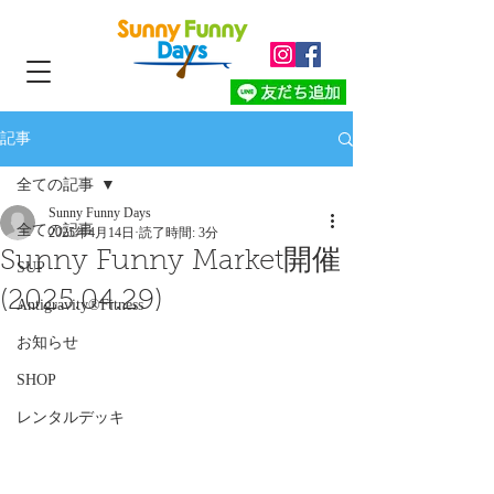
記事
全ての記事
Sunny Funny Days
全ての記事
2025年4月14日
読了時間: 3分
Sunny Funny Market開催
SUP
(2025.04.29)
Antigravity®︎Fitness
お知らせ
SHOP
レンタルデッキ