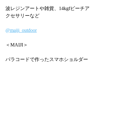
波レジンアートや雑貨、14kgfビーチア
クセサリーなど
@maiji_outdoor
＜MAIJI＞
パラコードで作ったスマホショルダー
やわんちゃんのリード
@goldenjelly0723
＜goldenjelly＞
カスタムビーチサンダルのWS及び販売
タッセル・コンチョ組合わせで世界に
１つのジェリサンを