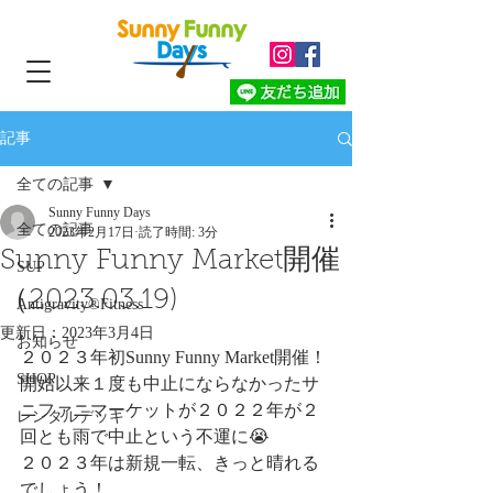
記事
全ての記事
Sunny Funny Days
全ての記事
2023年2月17日
読了時間: 3分
Sunny Funny Market開催
SUP
（2023.03.19)
Antigravity®︎Fitness
更新日：
2023年3月4日
お知らせ
２０２３年初Sunny Funny Market開催！
SHOP
開始以来１度も中止にならなかったサ
ニファニマーケットが２０２２年が２
レンタルデッキ
回とも雨で中止という不運に😭
２０２３年は新規一転、きっと晴れる
でしょう！