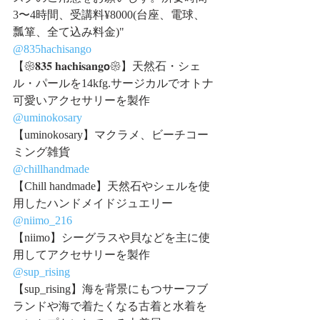
3〜4時間、受講料¥8000(台座、電球、
瓢箪、全て込み料金)"
@835hachisango
【𑁍𝟖𝟑𝟓 𝐡𝐚𝐜𝐡𝐢𝐬𝐚𝐧𝐠𝗼𑁍】天然石・シェ
ル・パールを14kfg.サージカルでオトナ
可愛いアクセサリーを製作
@uminokosary
【uminokosary】マクラメ、ビーチコー
ミング雑貨
@chillhandmade
【Chill handmade】天然石やシェルを使
用したハンドメイドジュエリー
@niimo_216
【niimo】シーグラスや貝などを主に使
用してアクセサリーを製作
@sup_rising
【sup_rising】海を背景にもつサーフブ
ランドや海で着たくなる古着と水着を