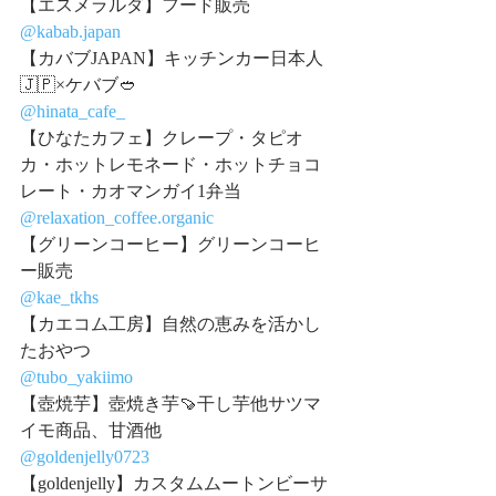
【エスメラルダ】フード販売
@kabab.japan
【カバブJAPAN】キッチンカー日本人
🇯🇵×ケバブ🥙
@hinata_cafe_
【ひなたカフェ】クレープ・タピオ
カ・ホットレモネード・ホットチョコ
レート・カオマンガイ1弁当
@relaxation_coffee.organic
【グリーンコーヒー】グリーンコーヒ
ー販売
@kae_tkhs
【カエコム工房】自然の恵みを活かし
たおやつ
@tubo_yakiimo
【壺焼芋】壺焼き芋🍠干し芋他サツマ
イモ商品、甘酒他
@goldenjelly0723
【goldenjelly】カスタムムートンビーサ