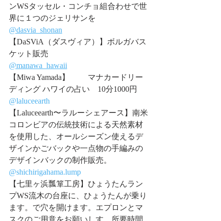
ンWSタッセル・コンチョ組合わせで世
界に１つのジェリサンを
@dasvia_shonan
【DaSViA（ダスヴィア）】ボルガバス
ケット販売
@manawa_hawaii
【Miwa Yamada】	マナカードリー
ディング ハワイの占い　10分1000円
@laluceearth
【Laluceearth〜ラルーシェアース】南米
コロンビアの伝統技術による天然素材
を使用した、オールシーズン使えるデ
ザインかごバックや一点物の手編みの
デザインバックの制作販売。
@shichirigahama.lump
【七里ヶ浜瓢箪工房】ひょうたんラン
プWS流木の台座に、ひょうたんが乗り
ます。で穴を開けます。エプロンとマ
スクのご用意をお願いしす。所要時間