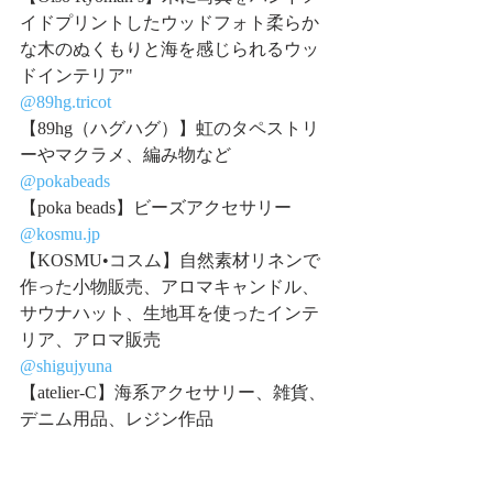
イドプリントしたウッドフォト柔らか
な木のぬくもりと海を感じられるウッ
ドインテリア"
@89hg.tricot
【89hg（ハグハグ）】虹のタペストリ
ーやマクラメ、編み物など
@pokabeads
【poka beads】ビーズアクセサリー
@kosmu.jp
【KOSMU•コスム】自然素材リネンで
作った小物販売、アロマキャンドル、
サウナハット、生地耳を使ったインテ
リア、アロマ販売
@shigujyuna
【atelier-C】海系アクセサリー、雑貨、
デニム用品、レジン作品