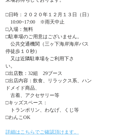
□日時：２０２０年１２月１３日（日）
　10:00~17:00　※雨天中止　　
□入場：無料
□駐車場のご用意はございません。
　公共交通機関（三ヶ下海岸海岸バス
停徒歩１０秒）
　又は近隣駐車場をご利用下さ
い。　　
□出店数：32組　29ブース
□出店内容：飲食、リラックス系、ハン
ドメイド商品、
　古着、アクセサリー等
□キッズスペース：
　トランポリン、わなげ、くじ等
□わんこOK
詳細はこちらでご確認頂けます。