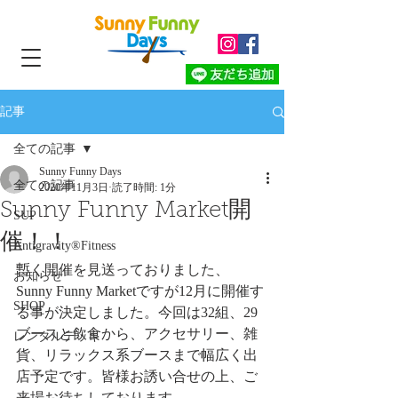
記事
全ての記事
Sunny Funny Days
全ての記事
2020年11月3日
読了時間: 1分
Sunny Funny Market開
SUP
催！！
Antigravity®︎Fitness
暫く開催を見送っておりました、
お知らせ
Sunny Funny Marketですが12月に開催す
SHOP
る事が決定しました。今回は32組、29
ブースと飲食から、アクセサリー、雑
レンタルデッキ
貨、リラックス系ブースまで幅広く出
店予定です。皆様お誘い合せの上、ご
来場お待ちしております。